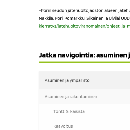
-Porin seudun jätehuoltojaoston alueen jätehu
Nakkila, Pori, Pomarkku, Siikainen ja Ulvila)
kierratys/jatehuoltoviranomainen/ohjeet-ja-maa
Jatka navigointia: asuminen 
Asuminen ja ympäristö
Asuminen ja rakentaminen
Tontti Siikaisista
Kaavoitus