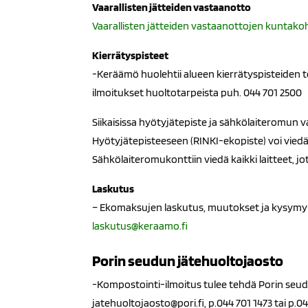
Vaarallisten jätteiden vastaanotto
Vaarallisten jätteiden vastaanottojen kuntakoh
Kierrätyspisteet
-Keräämö huolehtii alueen kierrätyspisteiden t
ilmoitukset huoltotarpeista puh. 044 701 2500
Siikaisissa hyötyjätepiste ja sähkölaiteromun v
Hyötyjätepisteeseen (RINKI-ekopiste) voi viedä
Sähkölaiteromukonttiin viedä kaikki laitteet, jot
Laskutus
– Ekomaksujen laskutus, muutokset ja kysymyks
laskutus@keraamo.fi
Porin seudun jätehuoltojaosto
-Kompostointi-ilmoitus tulee tehdä Porin seud
jatehuoltojaosto@pori.fi, p.044 701 1473 tai p.0