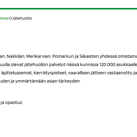
aminen
Jätehuolto
an, Nakkilan, Merikarvian, Pomarkun ja Siikaisten yhdessä omistama 
uulla olevat jätehuollon palvelut näissä kunnissa 120 000 asukkaal
lajitteluasemat, kierrätyspisteet, vaarallisen jätteen vastaanotto
uden ja ymmärtämään asian tärkeyden.
a ja opastus