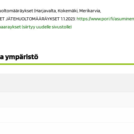
oltomääräykset (Harjavalta, Kokemäki, Merikarvia,
 UUDET JÄTEHUOLTOMÄÄRÄYKSET 1.1.2023:
https://www.pori.fi/asumine
raykset (siirtyy uudelle sivustolle)
ja ympäristö