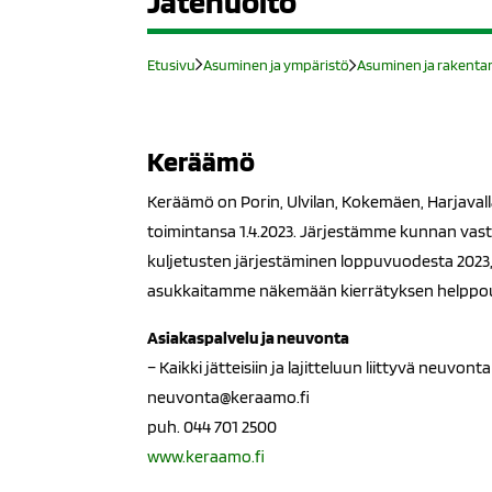
Jätehuolto
Etusivu
Asuminen ja ympäristö
Asuminen ja rakent
Keräämö
Keräämö on Porin, Ulvilan, Kokemäen, Harjavall
toimintansa 1.4.2023. Järjestämme kunnan vast
kuljetusten järjestäminen loppuvuodesta 2023, 
asukkaitamme näkemään kierrätyksen helppo
Asiakaspalvelu ja neuvonta
– Kaikki jätteisiin ja lajitteluun liittyvä neuvont
neuvonta@keraamo.fi
puh. 044 701 2500
www.keraamo.fi