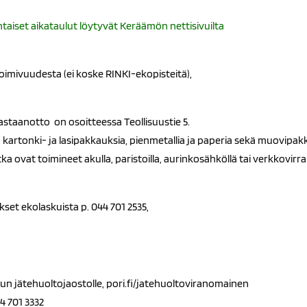
taiset aikataulut löytyvät Keräämön nettisivuilta
oimivuudesta (ei koske RINKI-ekopisteitä),
astaanotto on osoitteessa Teollisuustie 5.
 kartonki- ja lasipakkauksia, pienmetallia ja paperia sekä muovipak
ka ovat toimineet akulla, paristoilla, aurinkosähköllä tai verkkovirral
et ekolaskuista p. 044 701 2535,
un jätehuoltojaostolle, pori.fi/jatehuoltoviranomainen
44 701 3332