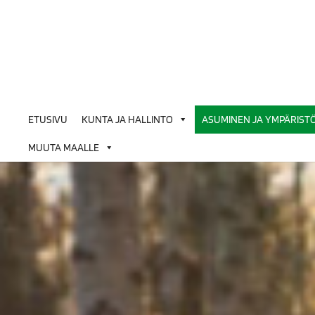
Siirry
sisältöön
ETUSIVU
KUNTA JA HALLINTO
ASUMINEN JA YMPÄRIST
MUUTA MAALLE