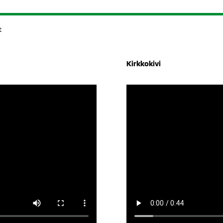
t
Kirkkokivi