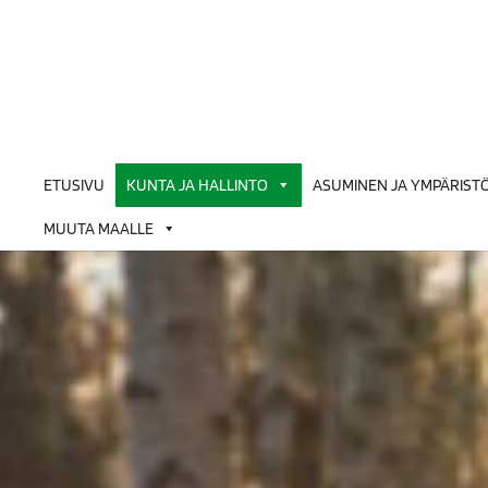
Siirry
sisältöön
ETUSIVU
KUNTA JA HALLINTO
ASUMINEN JA YMPÄRIST
MUUTA MAALLE