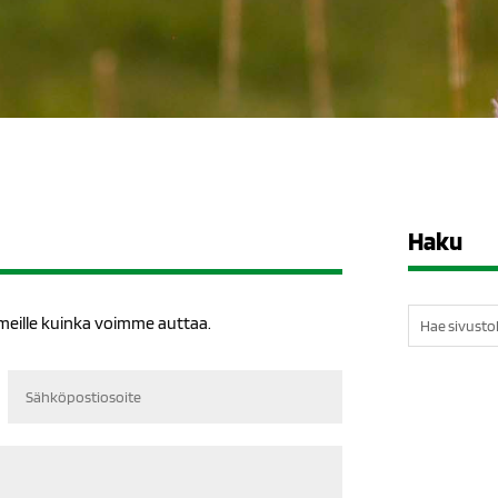
Haku
Etsi:
 meille kuinka voimme auttaa.
Sähköpostiosoite