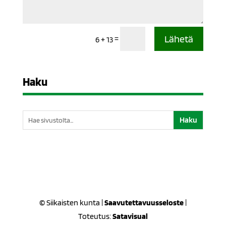
Lähetä
=
6 + 13
Haku
Etsi:
© Siikaisten kunta |
Saavutettavuusseloste
|
Toteutus:
Satavisual