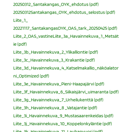
20250312_Santakangas_OYK_ehdotus (pdf)
20250312Santakangas_OYK_ehdotus_selostus (pdf)
Liite_1_
20221117_SantakangasOYK_OAS_tark_20250425 (pdf)
Liite_2_OAS_vastine
Liite_3a_Havainnekuva_1_Metsät
ie (pdf)
Liite_3b_Havainnekuva_2_Ylikalliontie (pdf)
Liite_3c_Havainnekuva_3_Krakantie (pdf)
Liite_3d_Havainnekuva_4_Katselmakallio_näköalator
ni_Optimized (pdf)
Liite_3e_Havainnekuva_Pieni-Haapajärvi (pdf)
Liite_3f_Havainnekuva_6_Siikaisjärvi_uimaranta (pdf)
Liite_3g_Havainnekuva_7_Urheilukenttä (pdf)
Liite_3h_Havainnekuva_8
_Vatajantie (pdf)
Liite_3i_Havainnekuva_9_Mustasaarenkeidas (pdf)
Liite_3j_Havainnekuva_10_Koppelonkyläntie (pdf)
Liite_3k_Havainnekuva_11_Lauhanvuori (pdf)