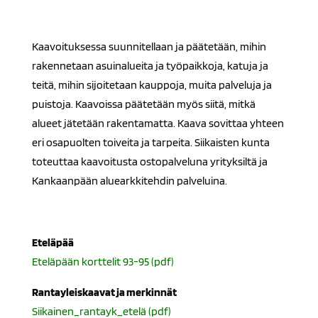
Kaavoituksessa suunnitellaan ja päätetään, mihin
rakennetaan asuinalueita ja työpaikkoja, katuja ja
teitä, mihin sijoitetaan kauppoja, muita palveluja ja
puistoja. Kaavoissa päätetään myös siitä, mitkä
alueet jätetään rakentamatta. Kaava sovittaa yhteen
eri osapuolten toiveita ja tarpeita. Siikaisten kunta
toteuttaa kaavoitusta ostopalveluna yrityksiltä ja
Kankaanpään aluearkkitehdin palveluina.
Eteläpää
Eteläpään korttelit 93-95 (pdf)
Rantayleiskaavat ja merkinnät
Siikainen_rantayk_etelä (pdf)