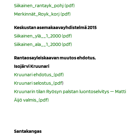
Siikainen_rantayk_pohj (pdf)
Merkinnät_Royk_korj (pdf)
Keskustan asemakaavayhdistelmä 2015
Siikainen_ylä__1_2000 (pdf)
Siikainen_ala__1_2000 (pdf)
Rantaosayleiskaavan muutos ehdotus,
Isojärvi Kruunari
Kruunari ehdotus_(pdf)
Kruunari selostus_(pdf
)
Kruunarin tilan Ryösyn palstan luontoselvitys — Matti
Äijö valmis_(pdf)
Santakangas