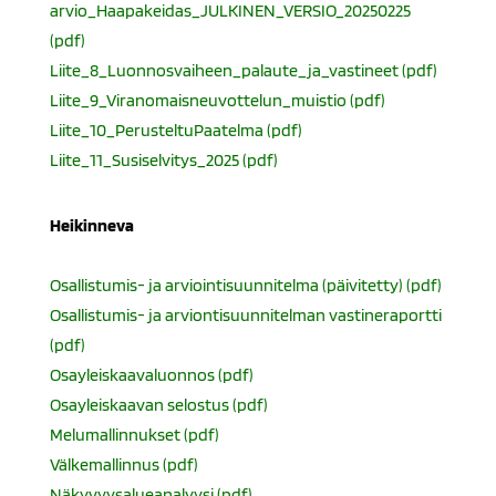
arvio_Haapakeidas_JULKINEN_VERSIO_20250225
(pdf)
Liite_8_Luonnosvaiheen_palaute_ja_vastineet (pdf)
Liite_9_Viranomaisneuvottelun_muistio (pdf)
Liite_10_PerusteltuPaatelma (pdf)
Liite_11_Susiselvitys_2025 (pdf)
Heikinneva
Osallistumis- ja arviointisuunnitelma (päivitetty) (pdf)
Osallistumis- ja arviontisuunnitelman vastineraportti
(pdf)
Osayleiskaavaluonnos (pdf)
Osayleiskaavan selostus (pdf)
Melumallinnukset (pdf)
Välkemallinnus (pdf)
Näkyvyysalueanalyysi (pdf)