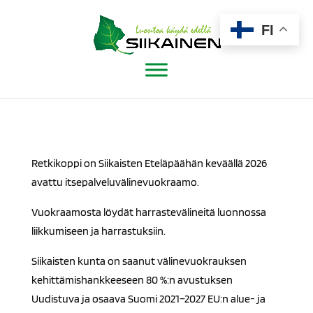
Siirry
sisältöön
FI
Retkikoppi on Siikaisten Eteläpäähän keväällä 2026
avattu itsepalveluvälinevuokraamo.
Vuokraamosta löydät harrastevälineitä luonnossa
liikkumiseen ja harrastuksiin.
Siikaisten kunta on saanut välinevuokrauksen
kehittämishankkeeseen 80 %:n avustuksen
Uudistuva ja osaava Suomi 2021–2027 EU:n alue- ja