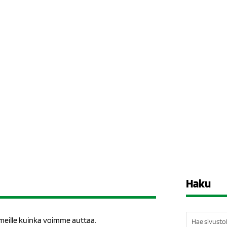
Haku
Etsi:
 meille kuinka voimme auttaa.