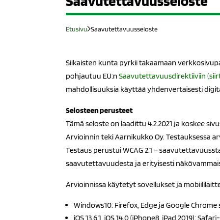
Saavutettavuusseloste
Etusivu
Saavutettavuusseloste
Siikaisten kunta pyrkii takaamaan verkkosivupa
pohjautuu EU:n
Saavutettavuusdirektiiviin (siir
mahdollisuuksia käyttää yhdenvertaisesti digitaa
Selosteen perusteet
Tämä seloste on laadittu 4.2.2021 ja koskee si
Arvioinnin teki Aarnikukko Oy. Testauksessa a
Testaus perustui WCAG 2.1 – saavutettavuussta
saavutettavuudesta ja erityisesti näkövammais
Arvioinnissa käytetyt sovellukset ja mobiililaitt
Windows10: Firefox, Edge ja Google Chrome
iOS 13.6.1, iOS 14.0 (iPhone8, iPad 2019): Saf