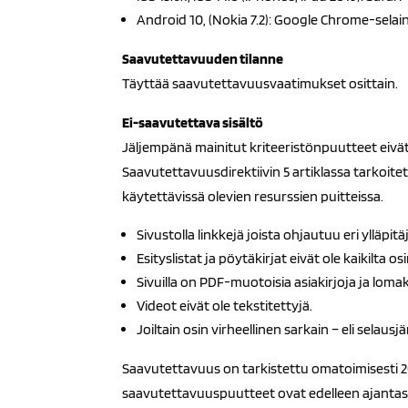
Android 10, (Nokia 7.2): Google Chrome-sela
Saavutettavuuden tilanne
Täyttää saavutettavuusvaatimukset osittain.
Ei-saavutettava sisältö
Jäljempänä mainitut kriteeristönpuutteet eivät 
Saavutettavuusdirektiivin 5 artiklassa tarkoit
käytettävissä olevien resurssien puitteissa.
Sivustolla linkkejä joista ohjautuu eri ylläpi
Esityslistat ja pöytäkirjat eivät ole kaikilta o
Sivuilla on PDF-muotoisia asiakirjoja ja lomak
Videot eivät ole tekstitettyjä.
Joiltain osin virheellinen sarkain – eli selausjä
Saavutettavuus on tarkistettu omatoimisesti 20
saavutettavuuspuutteet ovat edelleen ajantas