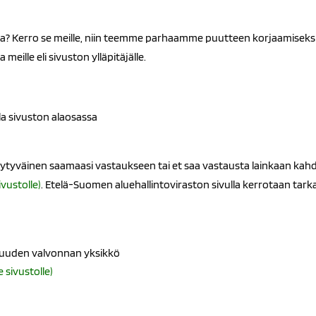
 Kerro se meille, niin teemme parhaamme puutteen korjaamiseksi. M
ille eli sivuston ylläpitäjälle.
a sivuston alaosassa
yytyväinen saamaasi vastaukseen tai et saa vastausta lainkaan kahd
vustolle)
. Etelä-Suomen aluehallintoviraston sivulla kerrotaan tarka
vuuden valvonnan yksikkö
 sivustolle)