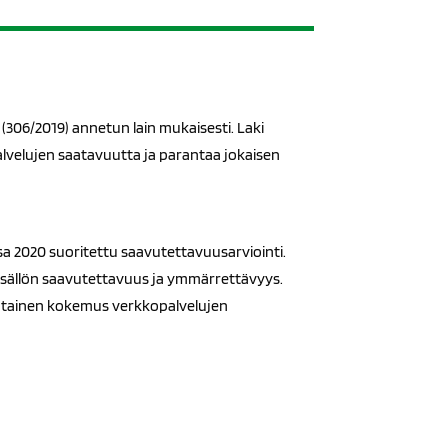
(306/2019) annetun lain mukaisesti. Laki
palvelujen saatavuutta ja parantaa jokaisen
sa 2020 suoritettu saavutettavuusarviointi.
sisällön saavutettavuus ja ymmärrettävyys.
ohtainen kokemus verkkopalvelujen