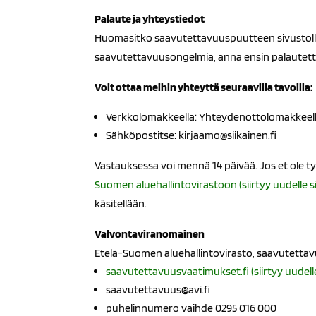
Palaute ja yhteystiedot
Huomasitko saavutettavuuspuutteen sivustolla?
saavutettavuusongelmia, anna ensin palautetta me
Voit ottaa meihin yhteyttä seuraavilla tavoilla:
Verkkolomakkeella: Yhteydenottolomakkeell
Sähköpostitse: kirjaamo@siikainen.fi
Vastauksessa voi mennä 14 päivää. Jos et ole t
Suomen aluehallintovirastoon (siirtyy uudelle si
käsitellään.
Valvontaviranomainen
Etelä-Suomen aluehallintovirasto, saavutetta
saavutettavuusvaatimukset.fi (siirtyy uudelle
saavutettavuus@avi.fi
puhelinnumero vaihde 0295 016 000