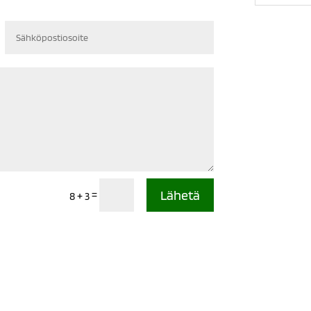
Sähköpostiosoite
Lähetä
=
8 + 3