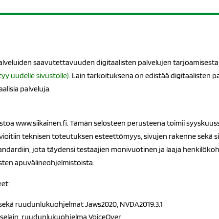
lveluiden saavutettavuuden digitaalisten palvelujen tarjoamisesta 
tyy uudelle sivustolle)
. Lain tarkoituksena on edistää digitaalisten 
lisia palveluja.
vustoa www.siikainen.fi. Tämän selosteen perusteena toimii syyskuus
rvioitiin teknisen toteutuksen esteettömyys, sivujen rakenne sekä 
ndardiin, jota täydensi testaajien monivuotinen ja laaja henkilök
ten apuvälineohjelmistoista.
eet:
 sekä ruudunlukuohjelmat Jaws2020, NVDA2019.3.1
ari-selain, ruudunlukuohjelma VoiceOver