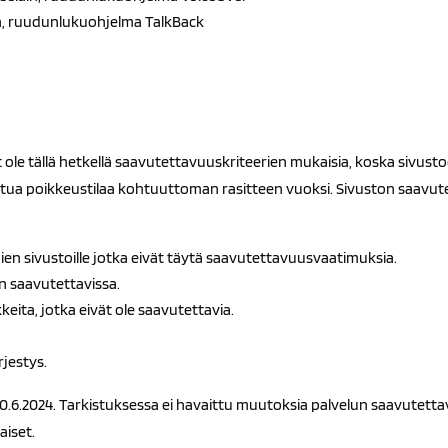
in, ruudunlukuohjelma TalkBack
ole tällä hetkellä saavutettavuuskriteerien mukaisia, koska sivustoo
ettua poikkeustilaa kohtuuttoman rasitteen vuoksi. Sivuston saavu
täjien sivustoille jotka eivät täytä saavutettavuusvaatimuksia.
sin saavutettavissa.
keita, jotka eivät ole saavutettavia.
rjestys.
.6.2024. Tarkistuksessa ei havaittu muutoksia palvelun saavutettav
aiset.