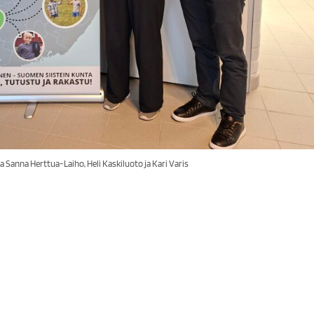
Sanna Herttua-Laiho, Heli Kaskiluoto ja Kari Varis