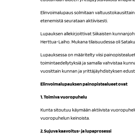
Elinvoimalupaus solmitaan valtuustokausittain j
etenemistä seurataan aktiivisesti.
Lupauksen allekirjoittivat Siikaisten kunnanjoht
Herttua-Laiho. Mukana tilaisuudessa oli Satakun
Lupauksessa on määritelty viisi painopistealuet
toimintaedellytyksiä ja samalla vahvistaa kun
vuosittain kunnan ja yrittäjäyhdistyksen edust
Elinvoimalupauksen painopistealueet ovat
1. Toimiva vuoropuhelu
Kunta sitoutuu käymään aktiivista vuoropuhelu
vuoropuhelun keinoista.
2. Sujuva kaavoitus- ja lupaprosessi