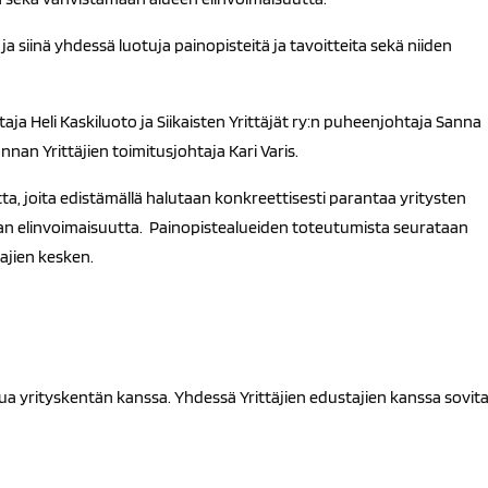
a siinä yhdessä luotuja painopisteitä ja tavoitteita sekä niiden
aja Heli Kaskiluoto ja Siikaisten Yrittäjät ry:n puheenjohtaja Sanna
nan Yrittäjien toimitusjohtaja Kari Varis.
ta, joita edistämällä halutaan konkreettisesti parantaa yritysten
nan elinvoimaisuutta. Painopistealueiden toteutumista seurataan
ajien kesken.
a yrityskentän kanssa. Yhdessä Yrittäjien edustajien kanssa sovit