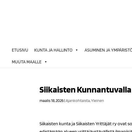
Siirry
sisältöön
ETUSIVU
KUNTA JA HALLINTO
ASUMINEN JA YMPÄRIST
MUUTA MAALLE
Siikaisten Kunnantuvalla 
maalis 18, 2026
|
Ajankohtaista
,
Yleinen
Siikaisten kunta ja Siikaisten Yrittäjät ry ovat
edistämään alueen yrittäjäystävällistä ilmapii