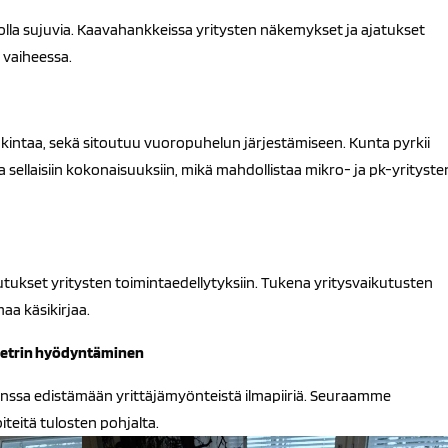
lla sujuvia. Kaavahankkeissa yritysten näke­mykset ja ajatukset
 vaiheessa.
kintaa, sekä sitoutuu vuoropuhelun järjestämiseen. Kunta pyrkii
ellaisiin kokonaisuuksiin, mikä mahdollistaa mikro- ja pk-yrityste
ukset yritysten toimintaedellytyksiin. Tukena yritysvaikutusten
aa käsikirjaa.
metrin hyödyntäminen
anssa edistämään yrittäjämyönteistä ilmapiiriä. Seuraamme
teitä tulosten pohjalta.