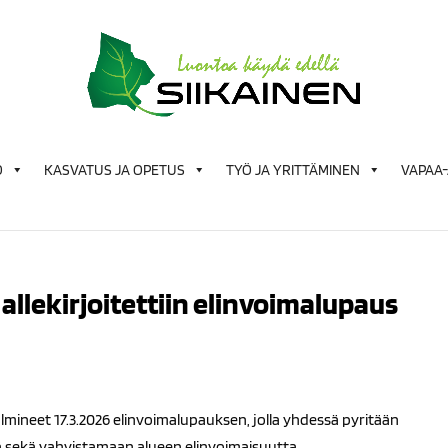
Ö
KASVATUS JA OPETUS
TYÖ JA YRITTÄMINEN
VAPAA-
allekirjoitettiin elinvoimalupaus
 solmineet 17.3.2026 elinvoimalupauksen, jolla yhdessä pyritään
riä sekä vahvistamaan alueen elinvoimaisuutta.