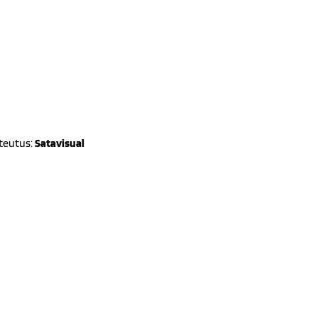
oteutus:
Satavisual