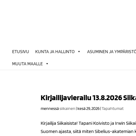
Siirry
sisältöön
ETUSIVU
KUNTA JA HALLINTO
ASUMINEN JA YMPÄRIST
MUUTA MAALLE
Kirjailijavierailu 13.8.2026 Sii
mennessä
siikainen
|
kesä 29, 2026
|
Tapahtumat
Kirjailija Siikaisista! Tapani Koivisto ja Irwin S
Suomen ajasta, siitä miten Sibelius-akatemian k