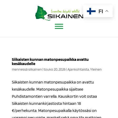
Siirry
sisältöön
FI
Siikaisten kunnan matonpesupaikka avattu
kesäkaudelle
mennessä
siikainen
|
touko 20, 2026
|
Ajankohtaista
,
Yleinen
Siikaisten kunnan matonpesupaikka on avattu
kesäkaudelle. Matonpesupaikka sijaitsee
Puhdistamontien varrella. Kausikortin voit ostaa
Siikaisten kunnankirjastosta hintaan 18
€/perhekunta. Matonpesupaikalla käytössäsi on
useampi pesupiste, mankeli sekä oma tila mattojen...